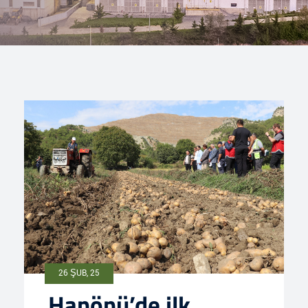
26 ŞUB, 25
Hanönü’de ilk