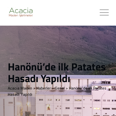
Hanönü’de ilk Patates
Hasadı Yapıldı
Acacia Maden
>
Haberler
>
Genel
>
Hanönü’de ilk Patates
Hasadı Yapıldı