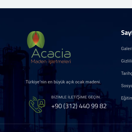
Say
Galer
Gizlil
Tarih
Türkiye'nin en büyük açık ocak madeni.
Sosya
BIZIMLE ILETIŞIME GEÇIN.
Eğit
+90 (312) 440 99 82