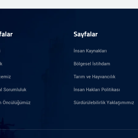
falar
Sayfalar
i
İnsan Kaynakları
ik
Bölgesel İstihdam
çemiz
Tarım ve Hayvancılık
l Sorumluluk
İnsan Hakları Politikası
im Öncülüğümüz
Sürdürülebilirlik Yaklaşımımız