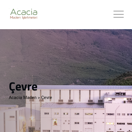
Çevre
Acacia Maden
>
Çevre