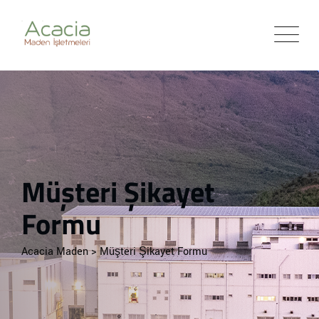
Müşteri Şikayet
Formu
Acacia Maden
>
Müşteri Şikayet Formu