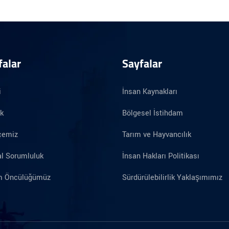
falar
Sayfalar
i
İnsan Kaynakları
ik
Bölgesel İstihdam
çemiz
Tarım ve Hayvancılık
l Sorumluluk
İnsan Hakları Politikası
im Öncülüğümüz
Sürdürülebilirlik Yaklaşımımız