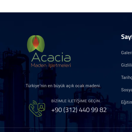
Say
Galer
Gizlil
Tarih
Türkiye'nin en büyük açık ocak madeni.
Sosya
BIZIMLE ILETIŞIME GEÇIN.
Eğit
+90 (312) 440 99 82