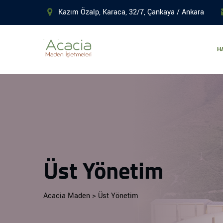
Kazım Özalp, Karaca, 32/7, Çankaya / Ankara
H
Üst Yönetim
Acacia Maden
>
Üst Yönetim