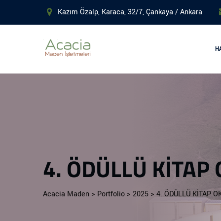
Kazım Özalp, Karaca, 32/7, Çankaya / Ankara
H
4. ÖDÜLLÜ KİTAP
Acacia Maden
>
Portfolio
>
2025
>
4. ÖDÜLLÜ KİTAP 