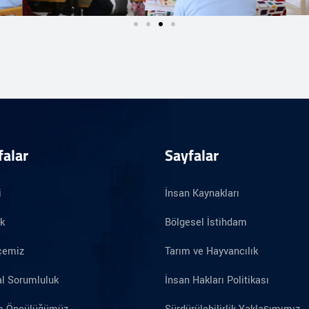
falar
Sayfalar
i
İnsan Kaynakları
ik
Bölgesel İstihdam
çemiz
Tarım ve Hayvancılık
l Sorumluluk
İnsan Hakları Politikası