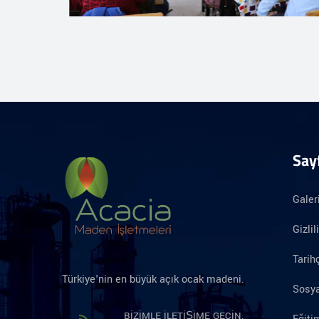
Say
Galer
Gizlil
Tarih
Türkiye'nin en büyük açık ocak madeni.
Sosya
BIZIMLE ILETIŞIME GEÇIN.