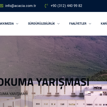
info@acacia.com.tr
+90 (312) 440 99 82
AKKIMIZDA
SÜRDÜRÜLEBILIRLIK
FAALIYETLER
KAR
 OKUMA YARIŞMASI
OKUMA YARIŞMASI