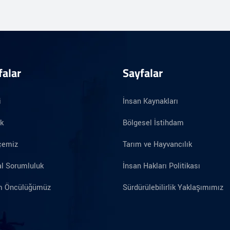
falar
Sayfalar
i
İnsan Kaynakları
ik
Bölgesel İstihdam
çemiz
Tarım ve Hayvancılık
l Sorumluluk
İnsan Hakları Politikası
im Öncülüğümüz
Sürdürülebilirlik Yaklaşımımız