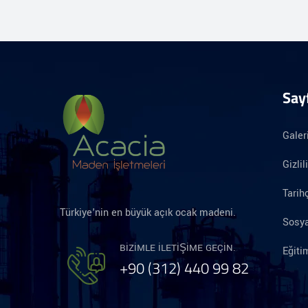
Say
Galer
Gizlil
Tarih
Türkiye'nin en büyük açık ocak madeni.
Sosya
BIZIMLE ILETIŞIME GEÇIN.
Eğit
+90 (312) 440 99 82