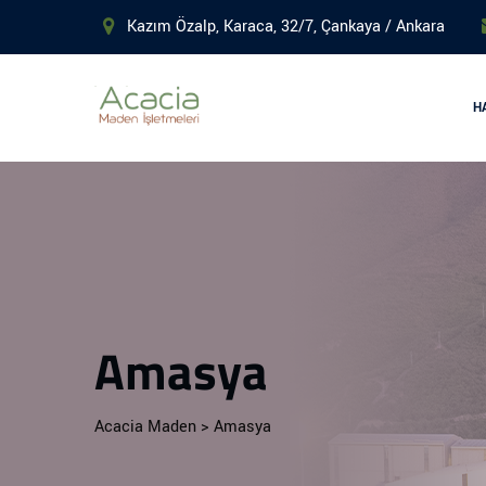
Kazım Özalp, Karaca, 32/7, Çankaya / Ankara
H
Amasya
Acacia Maden
>
Amasya